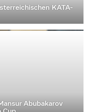
 österreichischen KATA-
r Mansur Abubakarov
n Cup