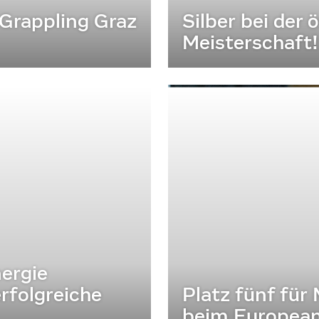
 Grappling Graz
Silber bei der
Meisterschaft!
ergie
rfolgreiche
Platz fünf fü
beim Europea