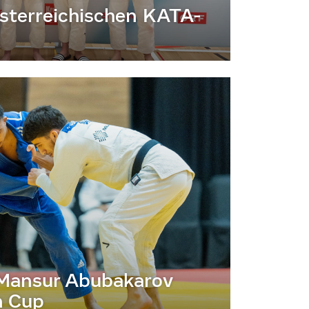
 österreichischen KATA-
r Mansur Abubakarov
n Cup