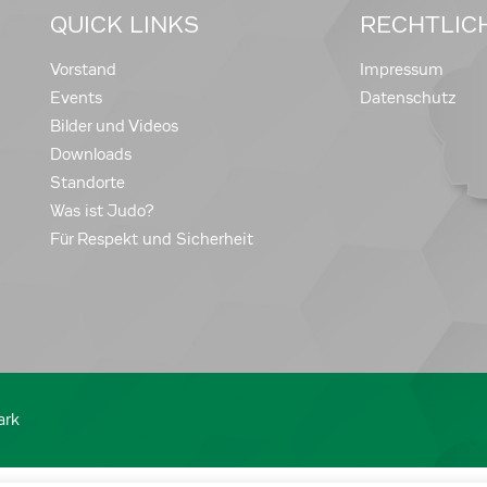
QUICK LINKS
RECHTLIC
Vorstand
Impressum
Events
Datenschutz
Bilder und Videos
Downloads
Standorte
Was ist Judo?
Für Respekt und Sicherheit
ark