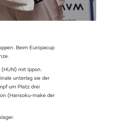
 stoppen. Beim Europacup
nze.
 (HUN) mit Ippon.
nale unterlag sie der
pf um Platz drei
ppon (Hansoku-make der
slager.