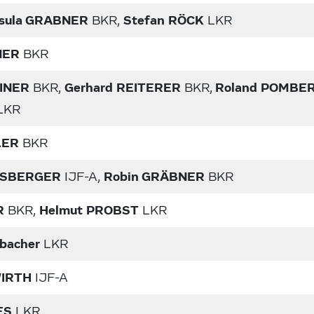
rsula GRABNER
Stefan RÖCK
BKR,
LKR
NER
BKR
EINER
Gerhard REITERER
Roland POMBE
BKR,
BKR,
LKR
LER
BKR
USBERGER
Robin GRÄBNER
IJF-A,
BKR
R
Helmut PROBST
BKR,
LKR
bacher
LKR
WIRTH
IJF-A
ES
LKR