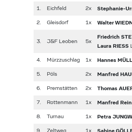
1.
Eichfeld
2x
Stephanie-U
2.
Gleisdorf
1x
Walter WIED
Friedrich ST
3.
J&F Leoben
5x
Laura RIESS
4.
Mürzzuschlag
1x
Hannes MÜL
5.
Pöls
2x
Manfred HA
6.
Premstätten
2x
Thomas AUE
7.
Rottenmann
1x
Manfred Rein
8.
Turnau
1x
Petra JUNG
9.
Zeltweg
1x
Sabine GÖLL