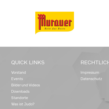
QUICK LINKS
RECHTLIC
Vorstand
Impressum
Events
Datenschutz
Bilder und Videos
Downloads
Standorte
Was ist Judo?