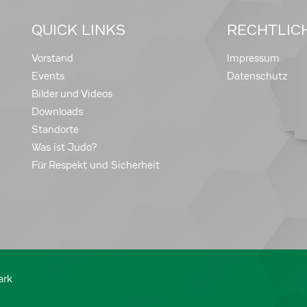
QUICK LINKS
RECHTLIC
Vorstand
Impressum
Events
Datenschutz
Bilder und Videos
Downloads
Standorte
Was ist Judo?
Für Respekt und Sicherheit
ark