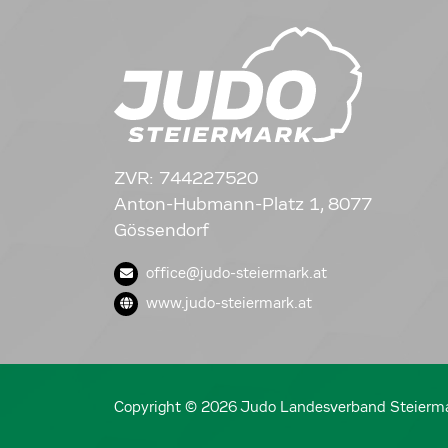
ZVR: 744227520
Anton-Hubmann-Platz 1, 8077
Gössendorf
office@judo-steiermark.at
www.judo-steiermark.at
Copyright © 2026 Judo Landesverband Steierm