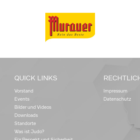
QUICK LINKS
RECHTLIC
Vorstand
Impressum
Events
Datenschutz
Bilder und Videos
Downloads
Standorte
Was ist Judo?
Für Respekt und Sicherheit