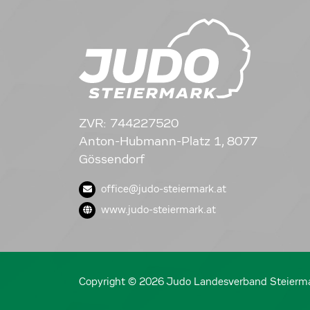
ZVR: 744227520
Anton-Hubmann-Platz 1, 8077
Gössendorf
office@judo-steiermark.at
www.judo-steiermark.at
Copyright © 2026 Judo Landesverband Steierm