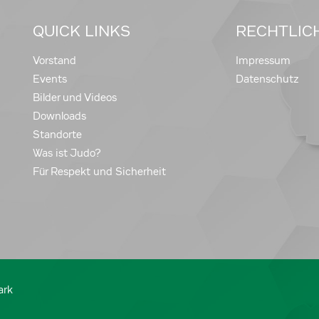
QUICK LINKS
RECHTLIC
Vorstand
Impressum
Events
Datenschutz
Bilder und Videos
Downloads
Standorte
Was ist Judo?
Für Respekt und Sicherheit
ark