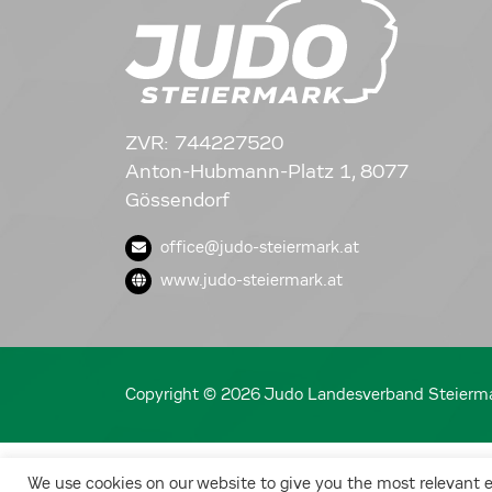
ZVR: 744227520
Anton-Hubmann-Platz 1, 8077
Gössendorf
office@judo-steiermark.at
www.judo-steiermark.at
Copyright © 2026 Judo Landesverband Steierm
We use cookies on our website to give you the most relevant 