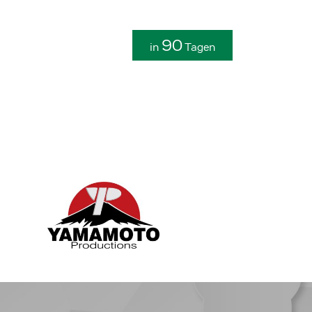
90
in
Tagen