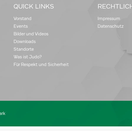
QUICK LINKS
RECHTLIC
Vorstand
Impressum
Events
Datenschutz
Bilder und Videos
Downloads
Standorte
Was ist Judo?
Für Respekt und Sicherheit
ark