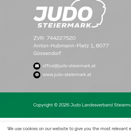
ZVR: 744227520
Anton-Hubmann-Platz 1, 8077
Gössendorf
office@judo-steiermark.at
www.judo-steiermark.at
Copyright © 2026 Judo Landesverband Steierm
We use cookies on our website to give you the most relevant 