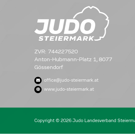
ZVR: 744227520
Anton-Hubmann-Platz 1, 8077
Gössendorf
office@judo-steiermark.at
www.judo-steiermark.at
Copyright © 2026 Judo Landesverband Steierm