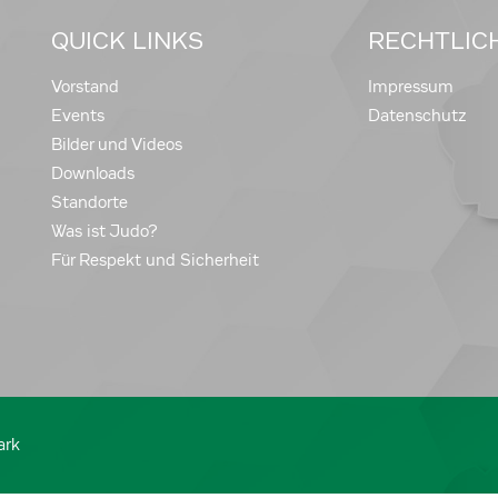
QUICK LINKS
RECHTLIC
Vorstand
Impressum
Events
Datenschutz
Bilder und Videos
Downloads
Standorte
Was ist Judo?
Für Respekt und Sicherheit
ark