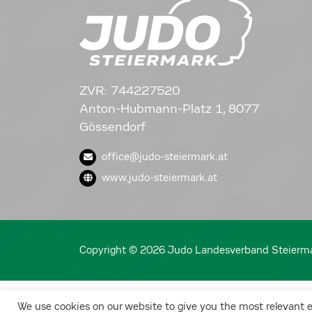
ZVR: 744227520
Anton-Hubmann-Platz 1, 8077
Gössendorf
office@judo-steiermark.at
www.judo-steiermark.at
Copyright © 2026 Judo Landesverband Steierm
We use cookies on our website to give you the most relevant 