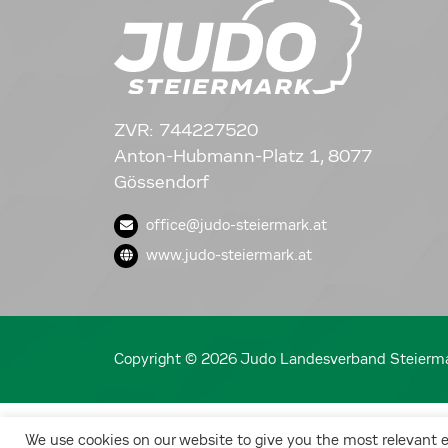
ZVR: 744227520
Anton-Hubmann-Platz 1, 8077
Gössendorf
office@judo-steiermark.at
www.judo-steiermark.at
Copyright © 2026 Judo Landesverband Steierm
We use cookies on our website to give you the most relevant 