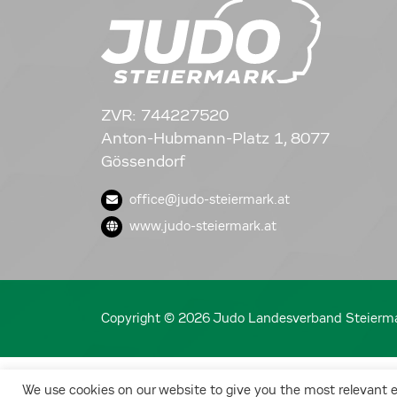
ZVR: 744227520
Anton-Hubmann-Platz 1, 8077
Gössendorf
office@judo-steiermark.at
www.judo-steiermark.at
Copyright © 2026 Judo Landesverband Steierm
We use cookies on our website to give you the most relevant 