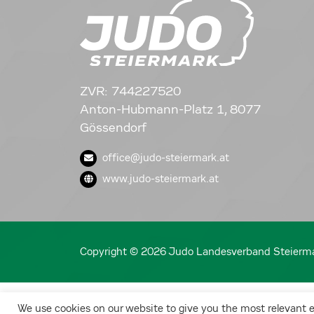
ZVR: 744227520
Anton-Hubmann-Platz 1, 8077
Gössendorf
office@judo-steiermark.at
www.judo-steiermark.at
Copyright © 2026 Judo Landesverband Steierm
We use cookies on our website to give you the most relevant 