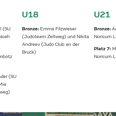
U18
U21
Bronze:
Bronze:
l (SU
Emma Filzwieser
A
 Noah
(Judoteam Zeltweg) und Nikita
Noricum L
Andreev (Judo Club an der
Platz 7:
Ma
Bruck)
mbotz
Noricum L
der (SU
Mia
tweg)