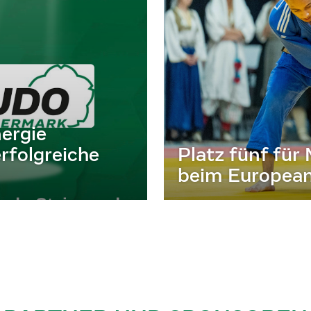
ergie
rfolgreiche
Platz fünf fü
beim Europea