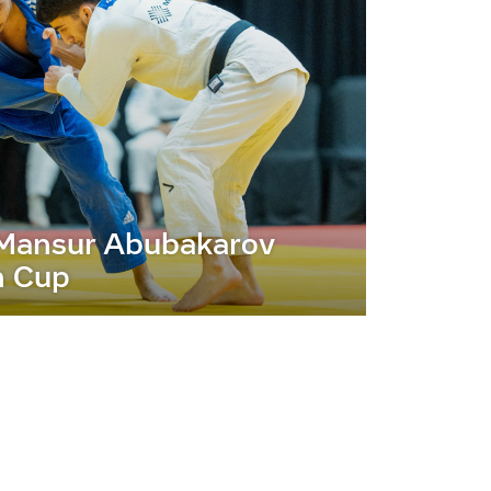
r Mansur Abubakarov
n Cup