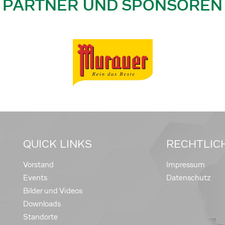
PARTNER UND SPONSOREN
QUICK LINKS
RECHTLIC
Vorstand
Impressum
Events
Datenschutz
Bilder und Videos
Downloads
Standorte